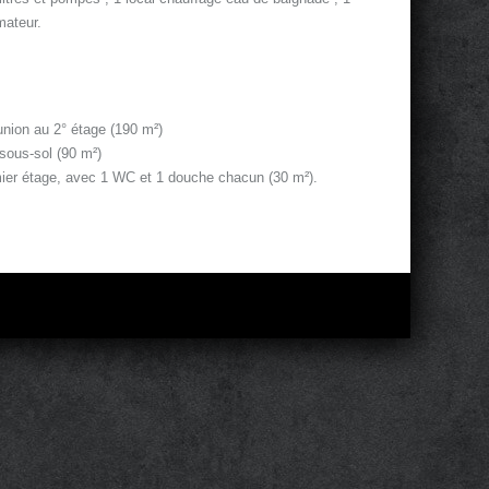
mateur.
union au 2° étage (190 m²)
 sous-sol (90 m²)
mier étage, avec 1 WC et 1 douche chacun (30 m²).