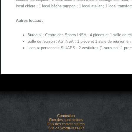
local chlore ; 1 local bâche tampon ; 1 local atelier ; 1 local transfor
Autres locaux :
Bureaux : Centre des Sports INSA : 4 pièces et 1 salle de ré
Salle de réunion : AS INSA : 1 pièce et 1 salle de réunion en
Locaux personnels SIUAPS : 2 vestiaires (1 sous-sol, 1 pre
Méta
Connexion
Flux des publications
Flux des commentaires
Site de WordPress-FR