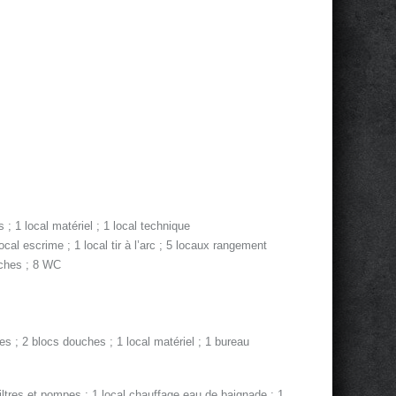
 ; 1 local matériel ; 1 local technique
ocal escrime ; 1 local tir à l’arc ; 5 locaux rangement
ouches ; 8 WC
res ; 2 blocs douches ; 1 local matériel ; 1 bureau
iltres et pompes ; 1 local chauffage eau de baignade ; 1