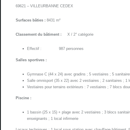
69621 – VILLEURBANNE CEDEX
Surfaces bâties :
8431 m²
Classement du bâtiment :
X / 2° catégorie
Effectif : 987 personnes
Salles sportives :
Gymnase C (44 x 24) avec gradins ; 5 vestiaires ; 5 sanitaires
Salle omnisport (35 x 22) avec 2 vestiaires ; 2 sanitaires ; 1 l
Vestiaires pour terrains extérieurs : 7 vestiaires ; 7 blocs d
Piscine :
1 bassin (25 x 15) + plage avec 2 vestiaires ; 3 blocs sanitai
enseignants ; 1 local infirmerie
Locaux techniques : 1 local sous station avec chauffage bâtiment, f