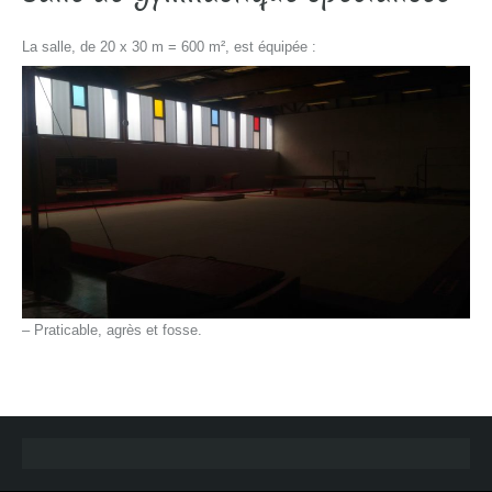
La salle, de 20 x 30 m = 600 m², est équipée :
– Praticable, agrès et fosse.